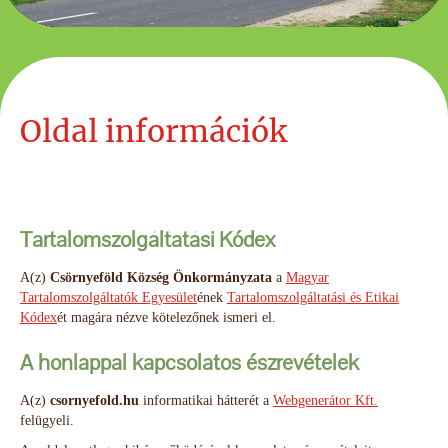
Oldal információk
Tartalomszolgáltatási Kódex
A(z)
Csörnyeföld Község Önkormányzata
a
Magyar
Tartalomszolgáltatók Egyesület
ének
Tartalomszolgáltatási és Etikai
Kódex
ét magára nézve kötelezőnek ismeri el.
A honlappal kapcsolatos észrevételek
A(z)
csornyefold.hu
informatikai hátterét a
Webgenerátor Kft.
felügyeli.